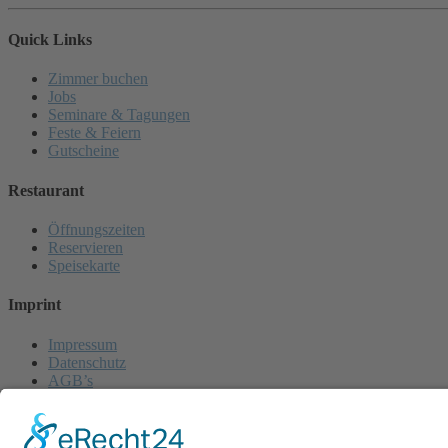
Quick Links
Zimmer buchen
Jobs
Seminare & Tagungen
Feste & Feiern
Gutscheine
Restaurant
Öffnungszeiten
Reservieren
Speisekarte
Imprint
Impressum
Datenschutz
AGB’s
News
Barrierefreiheitserklärung